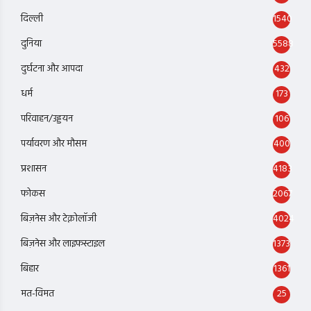
दिल्ली
1540
दुनिया
5588
दुर्घटना और आपदा
432
धर्म
173
परिवाहन/उड्डयन
106
पर्यावरण और मौसम
400
प्रशासन
4183
फोकस
2067
बिज़नेस और टेक्नोलॉजी
4024
बिज़नेस और लाइफस्टाइल
1373
बिहार
1361
मत-विमत
25