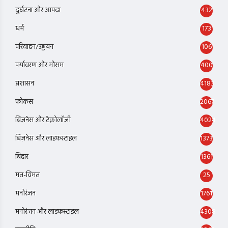
दुर्घटना और आपदा
432
धर्म
173
परिवाहन/उड्डयन
106
पर्यावरण और मौसम
400
प्रशासन
4183
फोकस
2067
बिज़नेस और टेक्नोलॉजी
4024
बिज़नेस और लाइफस्टाइल
1373
बिहार
1361
मत-विमत
25
मनोरंजन
1761
मनोरंजन और लाइफस्टाइल
4308