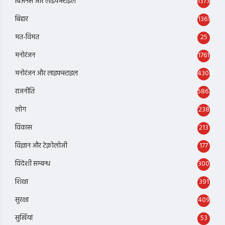
बिज़नेस और लाइफस्टाइल
1373
बिहार
1361
मत-विमत
25
मनोरंजन
1761
मनोरंजन और लाइफस्टाइल
4308
राजनीति
5867
लोग
238
विकास
213
विज्ञान और टेक्नोलोजी
177
विदेशी सम्बन्ध
300
शिक्षा
391
सुरक्षा
409
सुर्खियां
53