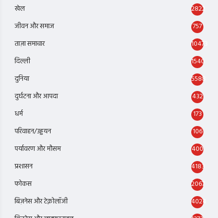
खेल
2822
जीवन और समाज
757
ताज़ा समाचार
10473
दिल्ली
1540
दुनिया
5588
दुर्घटना और आपदा
432
धर्म
173
परिवाहन/उड्डयन
106
पर्यावरण और मौसम
400
प्रशासन
4183
फोकस
2067
बिज़नेस और टेक्नोलॉजी
4024