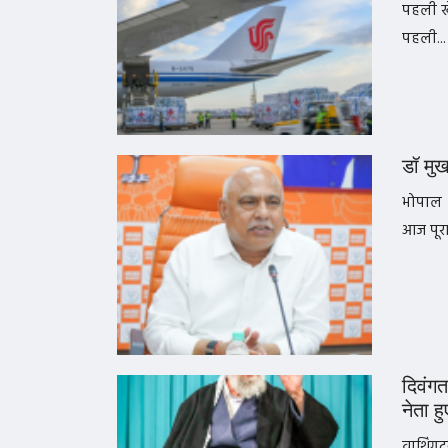
पहली खे
पहली...
डॉ मुख
भोपाल ।
आज पूरा 
दिवंगत
नेता ह
वाशिंगटन