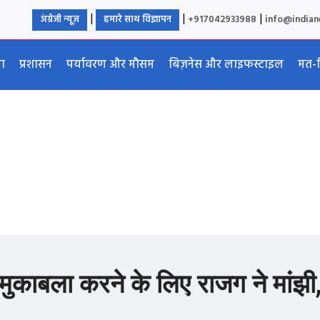
|
|
|
अंग्रेजी न्यूज़
हमारे साथ विज्ञापन
+917042933988
info@india
या
प्रशासन
पर्यावरण और मौसम
बिज़नेस और लाइफस्टाइल
मत-
 मुकाबला करने के लिए राजग ने मांझी