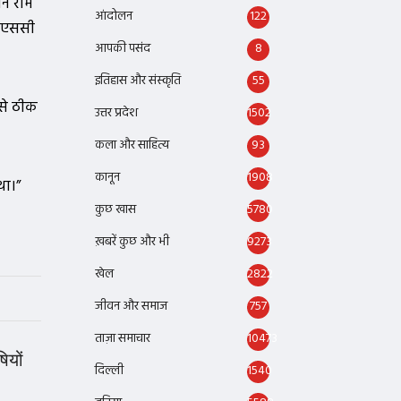
तन राम
आंदोलन
122
न (एससी
आपकी पसंद
8
इतिहास और संस्कृति
55
 से ठीक
उत्तर प्रदेश
1502
कला और साहित्य
93
कानून
1908
था।”
कुछ खास
5780
ख़बरें कुछ और भी
9273
खेल
2822
जीवन और समाज
757
ताज़ा समाचार
10473
ियों
दिल्ली
1540