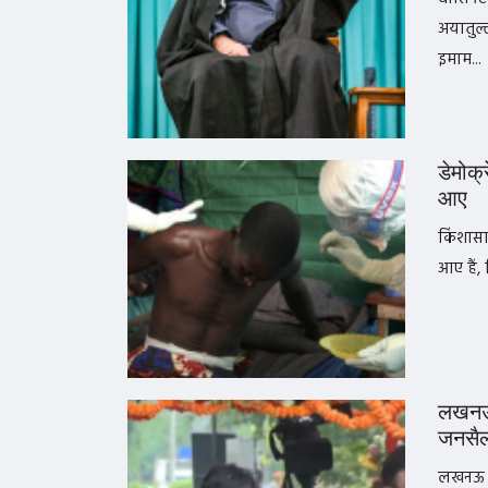
अयातुल्ल
इमाम...
डेमोक्
आए
किंशासा
आए हैं, 
लखनऊ म
जनसै
लखनऊ । 