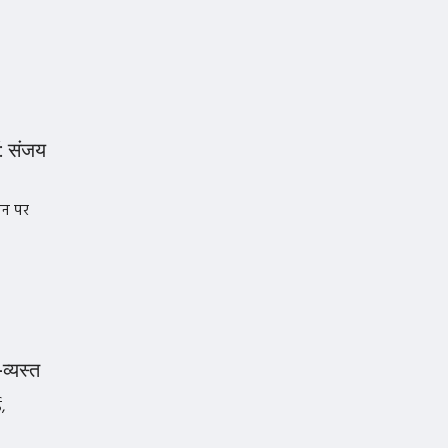
ं: संजय
ान पर
व्यस्त
,