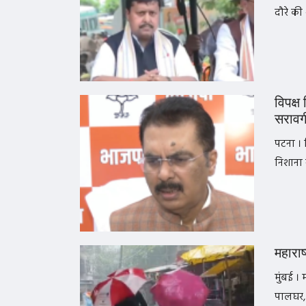
दौरे की
विपक्ष
सरावग
पटना । 
निशाना 
महाराष
मुंबई । 
पालघर, 