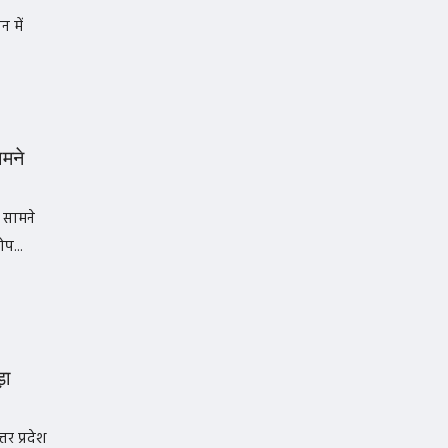
न में
ामने
 सामने
ोप...
़ा
र प्रदेश