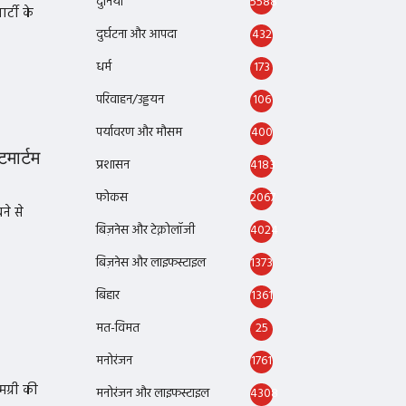
दुनिया
5588
र्टी के
दुर्घटना और आपदा
432
धर्म
173
परिवाहन/उड्डयन
106
पर्यावरण और मौसम
400
टमार्टम
प्रशासन
4183
फोकस
2067
ने से
बिज़नेस और टेक्नोलॉजी
4024
बिज़नेस और लाइफस्टाइल
1373
बिहार
1361
मत-विमत
25
मनोरंजन
1761
ग्री की
मनोरंजन और लाइफस्टाइल
4308