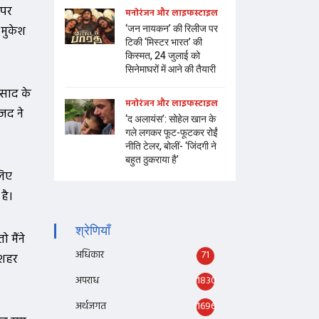
 पर
मनोरंजन और लाइफस्टाइल
‘जन नायकन’ की रिलीज पर
 मुकेश
टिकी ‘मिस्टर भारत’ की
किस्मत, 24 जुलाई को
सिनेमाघरों में आने की तैयारी
रसाद के
मनोरंजन और लाइफस्टाइल
जद ने
‘द अलायंस’: सोहेल खान के
गले लगकर फूट-फूटकर रोईं
नीति टेलर, बोलीं- ‘जिंदगी ने
बहुत ठुकराया है’
लिए
है।
श्रेणियाँ
 मैंने
अधिकार
71
ुशहर
अपराध
1830
अर्थजगत
1696