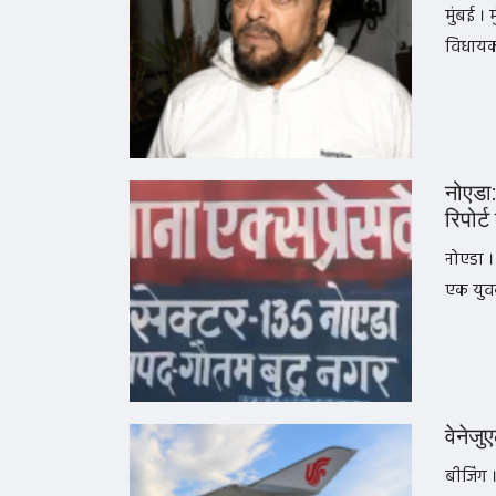
मुंबई ।
विधायक 
नोएडा:
रिपोर्
नोएडा । 
एक युवक
वेनेजु
बीजिंग 