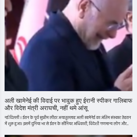
अली खामेनेई की विदाई पर भावुक हुए ईरानी स्पीकर गालिबाफ
और विदेश मंत्री अराघची, नहीं थमे आंसू
नई दिल्ली । ईरान के पूर्व सुप्रीम लीडर अयातुल्लाह अली खामेनेई का अंतिम संस्कार तेहरान
में शुरू हुआ। इसमें दुनिया भर से ईरान के सीनियर अधिकारी, विदेशी गणमान्य लोग और...