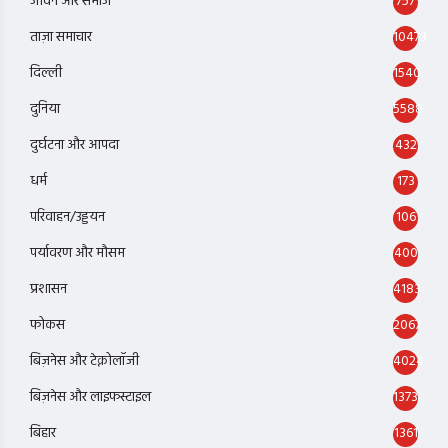
जीवन और समाज
757
ताज़ा समाचार
10473
दिल्ली
1540
दुनिया
5588
दुर्घटना और आपदा
432
धर्म
173
परिवाहन/उड्डयन
106
पर्यावरण और मौसम
400
प्रशासन
4183
फोकस
2067
बिज़नेस और टेक्नोलॉजी
4024
बिज़नेस और लाइफस्टाइल
1373
बिहार
1361