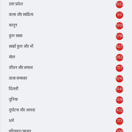
उत्तर प्रदेश
1502
कला और साहित्य
93
कानून
1908
कुछ खास
5780
ख़बरें कुछ और भी
9273
खेल
2822
जीवन और समाज
757
ताज़ा समाचार
10473
दिल्ली
1540
दुनिया
5588
दुर्घटना और आपदा
432
धर्म
173
परिवाहन/उड्डयन
106