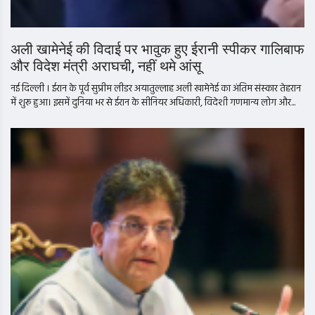
अली खामेनेई की विदाई पर भावुक हुए ईरानी स्पीकर गालिबाफ
और विदेश मंत्री अराघची, नहीं थमे आंसू
नई दिल्ली । ईरान के पूर्व सुप्रीम लीडर अयातुल्लाह अली खामेनेई का अंतिम संस्कार तेहरान
में शुरू हुआ। इसमें दुनिया भर से ईरान के सीनियर अधिकारी, विदेशी गणमान्य लोग और...