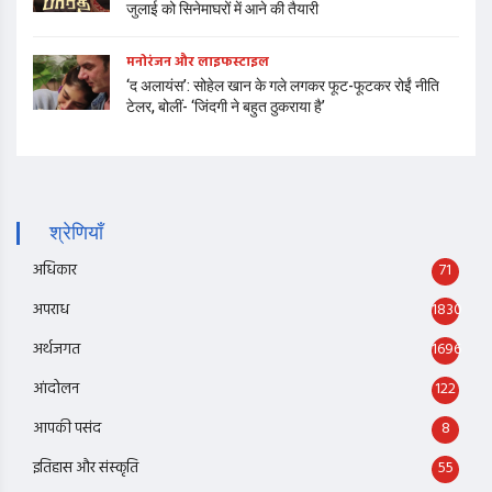
जुलाई को सिनेमाघरों में आने की तैयारी
मनोरंजन और लाइफस्टाइल
‘द अलायंस’: सोहेल खान के गले लगकर फूट-फूटकर रोईं नीति
टेलर, बोलीं- ‘जिंदगी ने बहुत ठुकराया है’
श्रेणियाँ
अधिकार
71
अपराध
1830
अर्थजगत
1696
आंदोलन
122
आपकी पसंद
8
इतिहास और संस्कृति
55