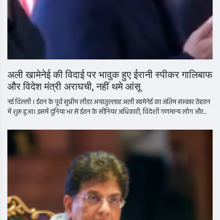
अली खामेनेई की विदाई पर भावुक हुए ईरानी स्पीकर गालिबाफ
और विदेश मंत्री अराघची, नहीं थमे आंसू
नई दिल्ली । ईरान के पूर्व सुप्रीम लीडर अयातुल्लाह अली खामेनेई का अंतिम संस्कार तेहरान
में शुरू हुआ। इसमें दुनिया भर से ईरान के सीनियर अधिकारी, विदेशी गणमान्य लोग और...