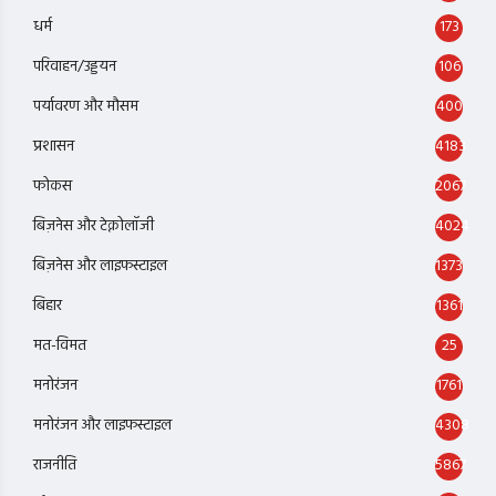
धर्म
173
परिवाहन/उड्डयन
106
पर्यावरण और मौसम
400
प्रशासन
4183
फोकस
2067
बिज़नेस और टेक्नोलॉजी
4024
बिज़नेस और लाइफस्टाइल
1373
बिहार
1361
मत-विमत
25
मनोरंजन
1761
मनोरंजन और लाइफस्टाइल
4308
राजनीति
5867