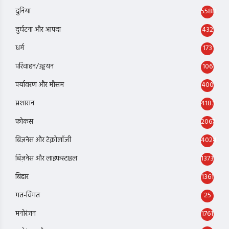
दुनिया
5588
दुर्घटना और आपदा
432
धर्म
173
परिवाहन/उड्डयन
106
पर्यावरण और मौसम
400
प्रशासन
4183
फोकस
2067
बिज़नेस और टेक्नोलॉजी
4024
बिज़नेस और लाइफस्टाइल
1373
बिहार
1361
मत-विमत
25
मनोरंजन
1761