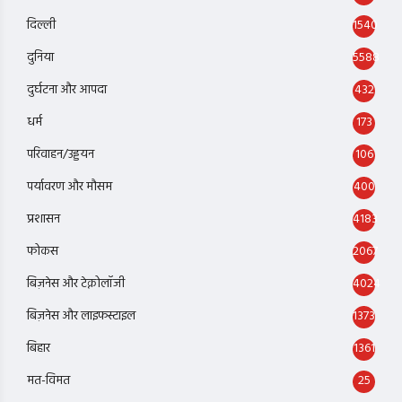
दिल्ली
1540
दुनिया
5588
दुर्घटना और आपदा
432
धर्म
173
परिवाहन/उड्डयन
106
पर्यावरण और मौसम
400
प्रशासन
4183
फोकस
2067
बिज़नेस और टेक्नोलॉजी
4024
बिज़नेस और लाइफस्टाइल
1373
बिहार
1361
मत-विमत
25