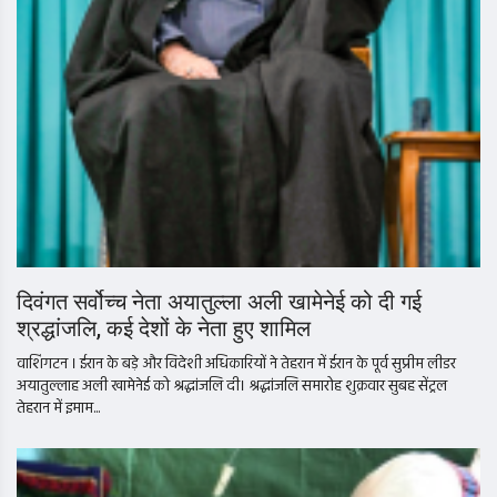
दिवंगत सर्वोच्च नेता अयातुल्ला अली खामेनेई को दी गई
श्रद्धांजलि, कई देशों के नेता हुए शामिल
वाशिंगटन । ईरान के बड़े और विदेशी अधिकारियों ने तेहरान में ईरान के पूर्व सुप्रीम लीडर
अयातुल्लाह अली खामेनेई को श्रद्धांजलि दी। श्रद्धांजलि समारोह शुक्रवार सुबह सेंट्रल
तेहरान में इमाम...